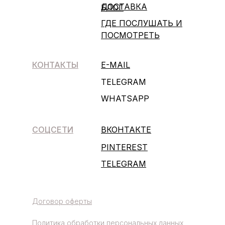
ДОСТАВКА
БЛОГ
ГДЕ ПОСЛУШАТЬ И
ПОСМОТРЕТЬ
КОНТАКТЫ
E-MAIL
TELEGRAM
WHATSAPP
СОЦСЕТИ
ВКОНТАКТЕ
PINTEREST
TELEGRAM
Договор оферты
Политика обработки персональных данных