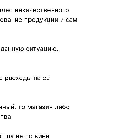
видео некачественного
нование продукции и сам
 данную ситуацию.
е расходы на ее
нный, то магазин либо
тва.
ошла не по вине