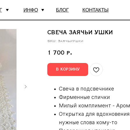
Г
ИНФО
БЛОГ
КОНТАКТЫ
СВЕЧА
ЗАЯЧЬИ УШКИ
SKU:
ЗаячьиУшки
1 700
р.
В КОРЗИНУ
Свеча в подсвечнике
Фирменные спички
Милый комплимент - Аро
Открытка для вдохновения 
нужные слова кому-то