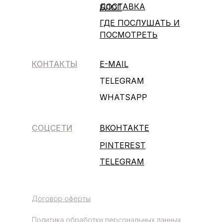
ДОСТАВКА
БЛОГ
ГДЕ ПОСЛУШАТЬ И
ПОСМОТРЕТЬ
КОНТАКТЫ
E-MAIL
TELEGRAM
WHATSAPP
СОЦСЕТИ
ВКОНТАКТЕ
PINTEREST
TELEGRAM
Договор оферты
Политика обработки персональных данных